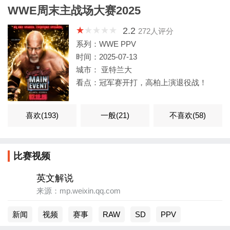
WWE周末主战场大赛2025
2.2
272
人评分
系列：WWE PPV
时间：2025-07-13
城市： 亚特兰大
看点：冠军赛开打，高柏上演退役战！
喜欢(
193
)
一般(
21
)
不喜欢(
58
)
比赛视频
英文解说
来源：mp.weixin.qq.com
新闻
视频
赛事
RAW
SD
PPV