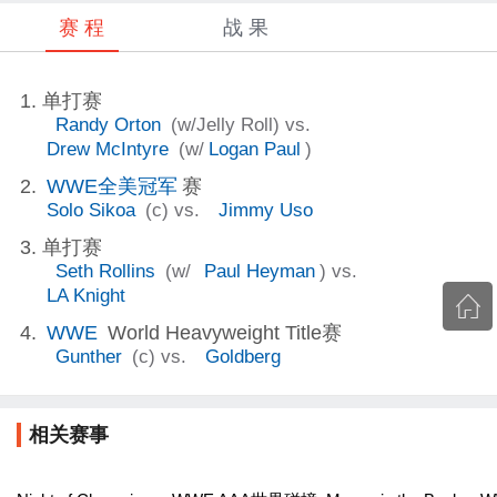
赛 程
战 果
单打赛
Randy Orton
(w/Jelly Roll) vs.
Drew McIntyre
(w/
Logan Paul
)
WWE全美冠军
赛
Solo Sikoa
(c) vs.
Jimmy Uso
单打赛
Seth Rollins
(w/
Paul Heyman
) vs.
LA Knight
WWE
World Heavyweight Title赛
Gunther
(c) vs.
Goldberg
相关赛事