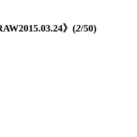
015.03.24》
(
2
/50)