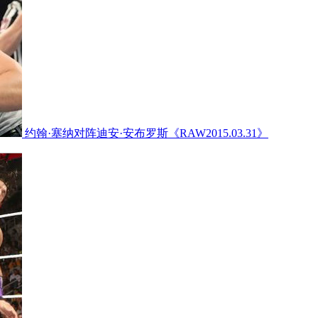
约翰·塞纳对阵迪安·安布罗斯《RAW2015.03.31》