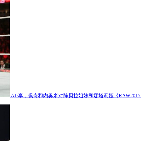
AJ·李，佩奇和内奥米对阵贝拉姐妹和娜塔莉娅《RAW2015.0