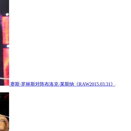
赛斯·罗林斯对阵布洛克·莱斯纳《RAW2015.03.31》