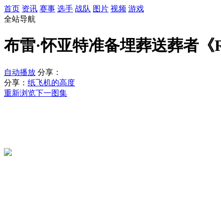
首页
资讯
赛事
选手
战队
图片
视频
游戏
全站导航
布雷·怀亚特准备埋葬送葬者《RAW2
自动播放
分享：
分享：
纸飞机的高度
重新浏览
下一图集