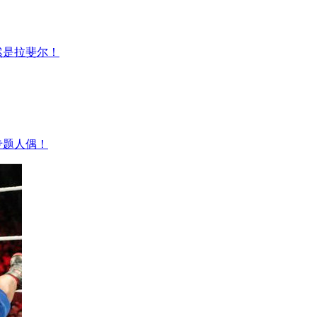
然是拉斐尔！
专题人偶！