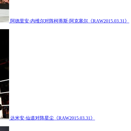
阿德里安·内维尔对阵柯蒂斯·阿克塞尔《RAW2015.03.31》
达米安·仙道对阵星尘《RAW2015.03.31》