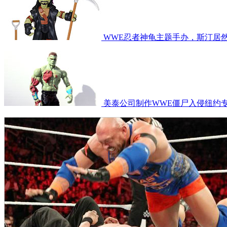
WWE忍者神龟主题手办，斯汀居
美泰公司制作WWE僵尸入侵纽约