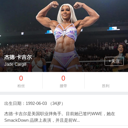
杰德·卡吉尔
+关注
Jade Cargill
0
0
粉丝
腰带
胜利
出生日期：1992-06-03 （34岁）
杰德·卡吉尔是美国职业摔角手。目前她已签约WWE，她在
SmackDown 品牌上表演，并且是前W...