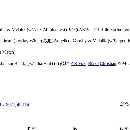
er & Metalik (w/Alex Abrahantes) (9:43)(AEW TNT Title Forbidden
obinson) (w/Jay White) 战胜 Angelico, Gravity & Metalik (w/Serpenti
e Match)
alakai Black) (w/Julia Hart) (c) 战胜
AR Fox
,
Blake
Christian
& Meta
数：
907 (58.4%)
总负
胜率
败
败率