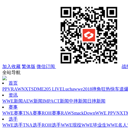
加入收藏
繁体版
微信订阅
战
全站导航
首页
PPV
RAW
NXT
SD
ME
205 LIVE
Lucha
wwe2018
摔角狂热
快车道
资讯
WWE新闻
AEW新闻
IMPACT新闻
中摔新闻
日摔新闻
赛事
WWE赛事
TNA赛事
ROH赛事
RAW
SmackDown
WWE PPV
NXT
选手
WWE选手
TNA选手
ROH选手
WWE现役
WWE毕业生
WWE名人