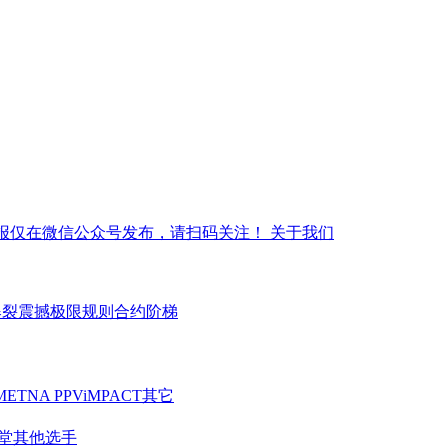
报仅在微信公众号发布，请扫码关注！
关于我们
爆裂震撼
极限规则
合约阶梯
ME
TNA PPV
iMPACT
其它
堂
其他选手