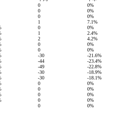
0
0%
0
0%
0
0%
1
7.1%
%
0
0%
%
1
2.4%
%
2
4.2%
%
0
0%
%
0
0%
%
-30
-21.6%
%
-44
-23.4%
%
-49
-22.8%
%
-30
-18.9%
%
-30
-18.1%
%
0
0%
%
0
0%
%
0
0%
%
0
0%
0
0%