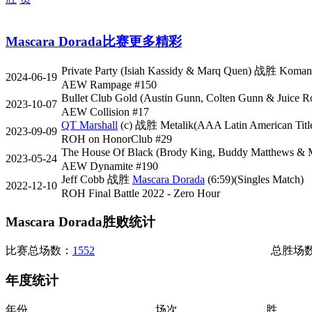
Mascara Dorada比赛
更多精彩
Private Party (Isiah Kassidy & Marq Quen) 战胜 Komand
2024-06-19
AEW Rampage #150
Bullet Club Gold (Austin Gunn, Colten Gunn & Juice R
2023-10-07
AEW Collision #17
QT Marshall
(c) 战胜 Metalik(AAA Latin American Titl
2023-09-09
ROH on HonorClub #29
The House Of Black (Brody King, Buddy Matthews & M
2023-05-24
AEW Dynamite #190
Jeff Cobb 战胜
Mascara Dorada
(6:59)(Singles Match)
2022-12-10
ROH Final Battle 2022 - Zero Hour
Mascara Dorada胜败统计
比赛总场数：
1552
总胜场
年度统计
年份
场次
胜