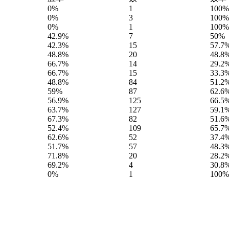
0%
1
100%
0%
3
100%
0%
1
100%
42.9%
7
50%
42.3%
15
57.7
48.8%
20
48.8
66.7%
14
29.2
66.7%
15
33.3
48.8%
84
51.2
59%
87
62.6
56.9%
125
66.5
63.7%
127
59.1
67.3%
82
51.6
52.4%
109
65.7
62.6%
52
37.4
51.7%
57
48.3
71.8%
20
28.2
69.2%
4
30.8
0%
1
100%