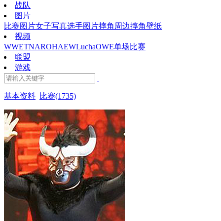
战队
图片
比赛图片
女子写真
选手图片
摔角周边
摔角壁纸
视频
WWE
TNA
ROH
AEW
Lucha
OWE
单场比赛
联盟
游戏
基本资料
比赛(1735)