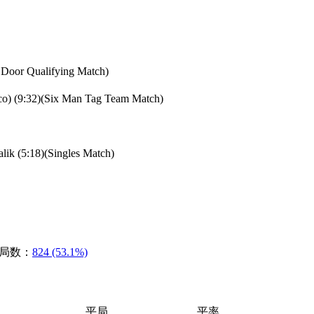
 Door Qualifying Match)
co) (9:32)(Six Man Tag Team Match)
lik (5:18)(Singles Match)
局数：
824 (53.1%)
平局
平率