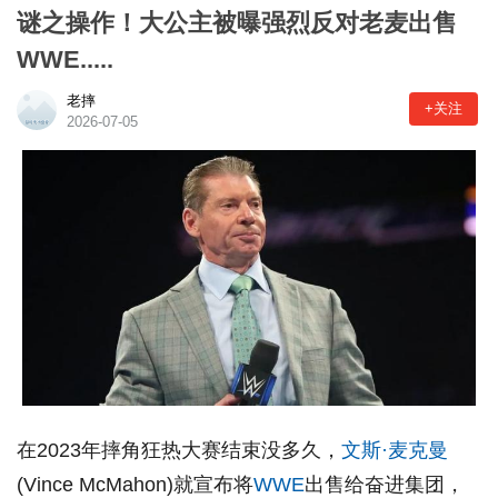
谜之操作！大公主被曝强烈反对老麦出售
WWE.....
老摔
+关注
2026-07-05
在2023年摔角狂热大赛结束没多久，
文斯·麦克曼
(Vince McMahon)就宣布将
WWE
出售给奋进集团，