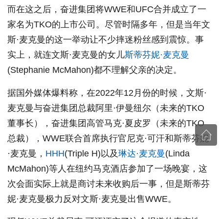
而在这之后，奋进集团将WWE和UFC合并成立了一
家名为TKO的上市公司。尽管时隔多年，但是当年文
斯·麦克曼的这一举动让不少摔迷粉丝感到震惊。事
实上，就连文斯·麦克曼的女儿
斯蒂芬妮·麦克曼
(Stephanie McMahon)都不理解父亲的决定。
据国外媒体爆料称，在2022年12月份的时候，文斯·
麦克曼与奋进集团总裁阿里·伊曼纽尔（未来的TKO
董事长），奋进集团高管马克·夏皮罗（未来的TKO
总裁），WWE联合首席执行官尼克·可汗和斯蒂芬妮
·麦克曼，
HHH
(Triple H)以及
琳达·麦克曼
(Linda
McMahon)等人在纽约马克酒店参加了一场晚宴，这
次会面实际上就是商讨未来收购后一事，但是斯蒂芬
妮·麦克曼极力反对文斯·麦克曼出售WWE。