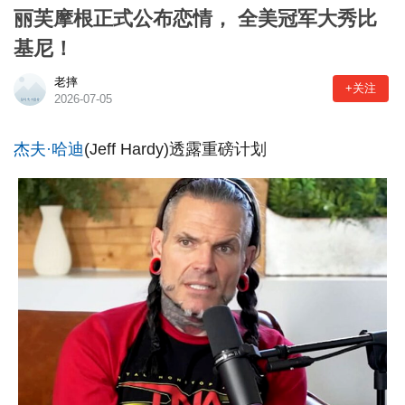
丽芙摩根正式公布恋情， 全美冠军大秀比
基尼！
老摔
+关注
2026-07-05
杰夫·哈迪
(Jeff Hardy)透露重磅计划