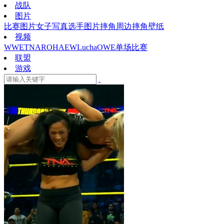
战队
图片
比赛图片
女子写真
选手图片
摔角周边
摔角壁纸
视频
WWE
TNA
ROH
AEW
Lucha
OWE
单场比赛
联盟
游戏