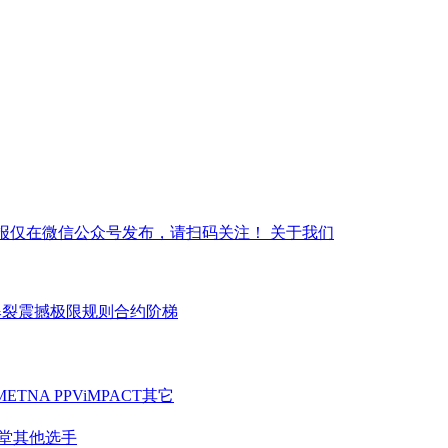
报仅在微信公众号发布，请扫码关注！
关于我们
爆裂震撼
极限规则
合约阶梯
ME
TNA PPV
iMPACT
其它
堂
其他选手