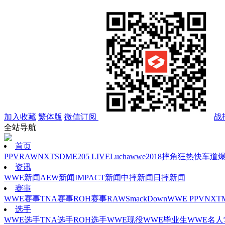
加入收藏
繁体版
微信订阅
战
全站导航
首页
PPV
RAW
NXT
SD
ME
205 LIVE
Lucha
wwe2018
摔角狂热
快车道
资讯
WWE新闻
AEW新闻
IMPACT新闻
中摔新闻
日摔新闻
赛事
WWE赛事
TNA赛事
ROH赛事
RAW
SmackDown
WWE PPV
NXT
选手
WWE选手
TNA选手
ROH选手
WWE现役
WWE毕业生
WWE名人