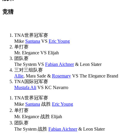
竞猜
TNA世界冠军赛
Mike
Santana
VS
Eric Young
单打赛
Mr. Elegance VS Elijah
团队赛
The System VS
Fabian Aichner
& Leon Slater
三对三组队赛
Allie
, Mara Sade &
Rosemary
VS The Elegance Brand
TNA国际冠军赛
Mustafa Ali
VS KC Navarro
TNA世界冠军赛
Mike
Santana
战胜
Eric Young
单打赛
Mr. Elegance 战胜 Elijah
团队赛
The System 战胜
Fabian Aichner
& Leon Slater