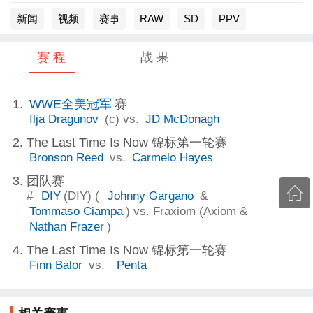
新闻
视频
赛事
RAW
SD
PPV
赛 程
战 果
WWE全美冠军
赛
Ilja Dragunov
(c) vs.
JD McDonagh
The Last Time Is Now 锦标第一轮赛
Bronson Reed
vs.
Carmelo Hayes
团队赛
#
DIY
(DIY) (
Johnny Gargano
&
Tommaso Ciampa
) vs. Fraxiom (Axiom &
Nathan Frazer
)
The Last Time Is Now 锦标第一轮赛
Finn Balor
vs.
Penta