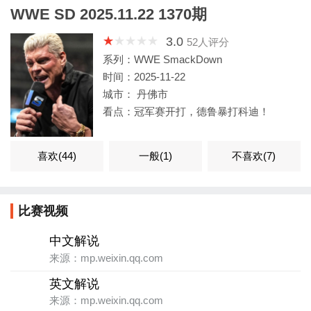
WWE SD 2025.11.22 1370期
3.0
52
人评分
系列：WWE SmackDown
时间：2025-11-22
城市： 丹佛市
看点：冠军赛开打，德鲁暴打科迪！
喜欢(
44
)
一般(
1
)
不喜欢(
7
)
比赛视频
中文解说
来源：mp.weixin.qq.com
英文解说
来源：mp.weixin.qq.com