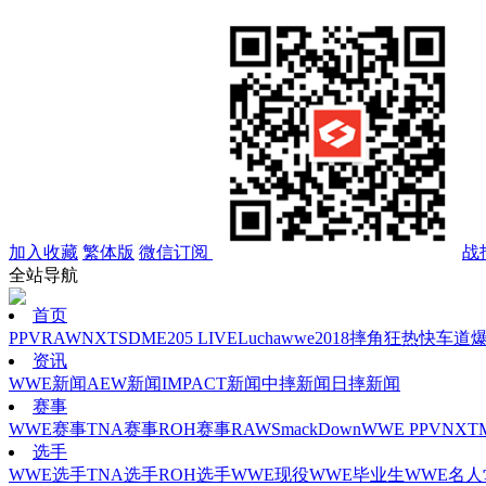
加入收藏
繁体版
微信订阅
战
全站导航
首页
PPV
RAW
NXT
SD
ME
205 LIVE
Lucha
wwe2018
摔角狂热
快车道
资讯
WWE新闻
AEW新闻
IMPACT新闻
中摔新闻
日摔新闻
赛事
WWE赛事
TNA赛事
ROH赛事
RAW
SmackDown
WWE PPV
NXT
选手
WWE选手
TNA选手
ROH选手
WWE现役
WWE毕业生
WWE名人