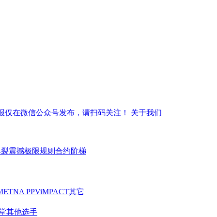
报仅在微信公众号发布，请扫码关注！
关于我们
爆裂震撼
极限规则
合约阶梯
ME
TNA PPV
iMPACT
其它
堂
其他选手