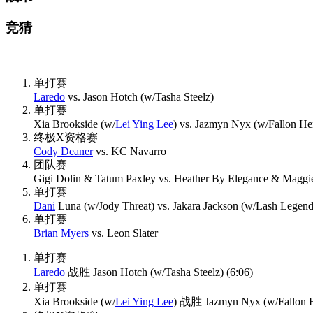
竞猜
单打赛
Laredo
vs. Jason Hotch (w/Tasha Steelz)
单打赛
Xia Brookside (w/
Lei Ying Lee
) vs. Jazmyn Nyx (w/Fallon H
终极X资格赛
Cody Deaner
vs. KC Navarro
团队赛
Gigi Dolin & Tatum Paxley vs. Heather By Elegance & Maggi
单打赛
Dani
Luna (w/Jody Threat) vs. Jakara Jackson (w/Lash Legend
单打赛
Brian Myers
vs. Leon Slater
单打赛
Laredo
战胜 Jason Hotch (w/Tasha Steelz) (6:06)
单打赛
Xia Brookside (w/
Lei Ying Lee
) 战胜 Jazmyn Nyx (w/Fallon 