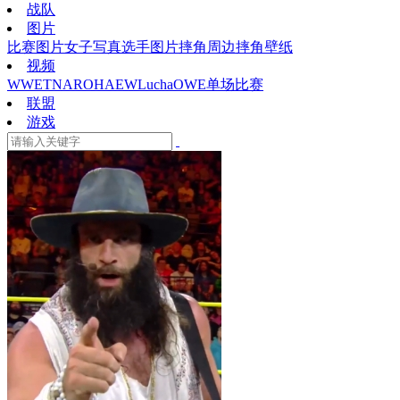
战队
图片
比赛图片
女子写真
选手图片
摔角周边
摔角壁纸
视频
WWE
TNA
ROH
AEW
Lucha
OWE
单场比赛
联盟
游戏