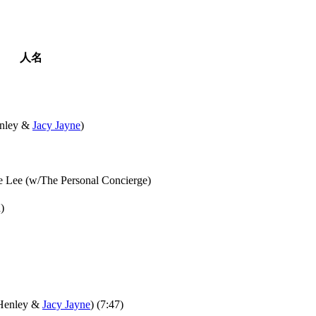
人名
enley &
Jacy Jayne
)
e Lee (w/The Personal Concierge)
)
Henley &
Jacy Jayne
) (7:47)