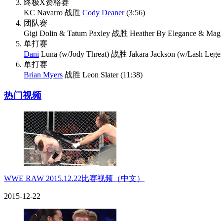
终极X资格赛
KC Navarro 战胜
Cody Deaner
(3:56)
团队赛
Gigi Dolin & Tatum Paxley 战胜 Heather By Elegance & Maggi
单打赛
Dani
Luna (w/Jody Threat) 战胜 Jakara Jackson (w/Lash Legen
单打赛
Brian Myers
战胜 Leon Slater (11:38)
热门视频
WWE RAW 2015.12.22比赛视频（中文）
2015-12-22