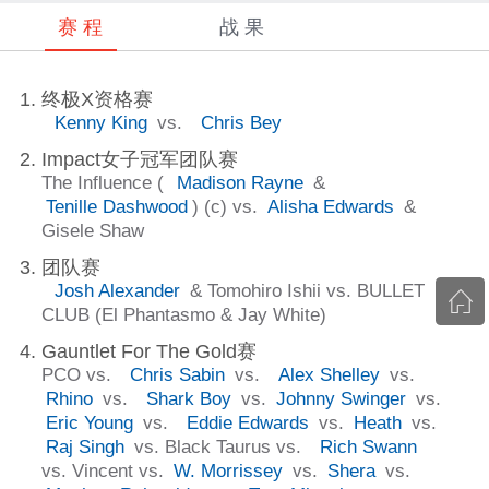
赛 程
战 果
终极X资格赛
Kenny King
vs.
Chris Bey
Impact女子冠军团队赛
The Influence (
Madison Rayne
&
Tenille Dashwood
) (c) vs.
Alisha Edwards
&
Gisele Shaw
团队赛
Josh Alexander
& Tomohiro Ishii vs. BULLET
CLUB (El Phantasmo & Jay White)
Gauntlet For The Gold赛
PCO vs.
Chris Sabin
vs.
Alex Shelley
vs.
Rhino
vs.
Shark Boy
vs.
Johnny Swinger
vs.
Eric Young
vs.
Eddie Edwards
vs.
Heath
vs.
Raj Singh
vs. Black Taurus vs.
Rich Swann
vs. Vincent vs.
W. Morrissey
vs.
Shera
vs.