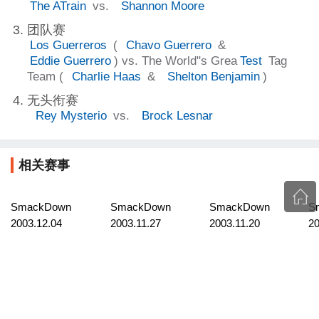
The ATrain
vs.
Shannon Moore
团队赛
Los Guerreros
(
Chavo Guerrero
&
Eddie Guerrero
) vs. The World"s Grea
Test
Tag
Team (
Charlie Haas
&
Shelton Benjamin
)
无头衔赛
Rey Mysterio
vs.
Brock Lesnar
相关赛事
SmackDown
SmackDown
SmackDown
S
2003.12.04
2003.11.27
2003.11.20
20