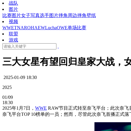
战队
图片
比赛图片
女子写真
选手图片
摔角周边
摔角壁纸
视频
WWE
TNA
ROH
AEW
Lucha
OWE
单场比赛
联盟
游戏
三大女星有望回归皇家大战，
2025-01-09 18:30
2025
01/09
18:30
2025年1月7日，
WWE
RAW节目正式转至奈飞平台；此次奈飞
奈飞平台TOP 10榜单的一员；然而，尽管此次奈飞首播正