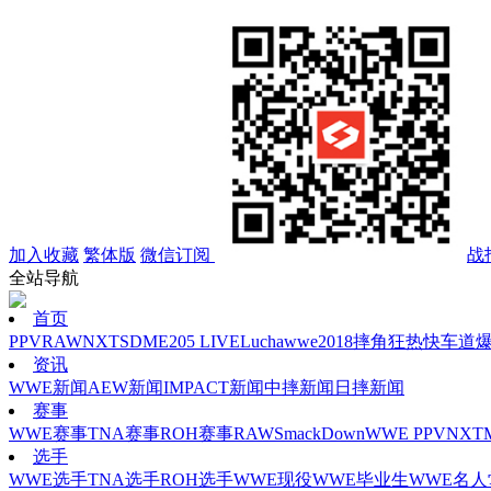
加入收藏
繁体版
微信订阅
战
全站导航
首页
PPV
RAW
NXT
SD
ME
205 LIVE
Lucha
wwe2018
摔角狂热
快车道
资讯
WWE新闻
AEW新闻
IMPACT新闻
中摔新闻
日摔新闻
赛事
WWE赛事
TNA赛事
ROH赛事
RAW
SmackDown
WWE PPV
NXT
选手
WWE选手
TNA选手
ROH选手
WWE现役
WWE毕业生
WWE名人