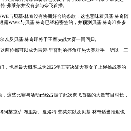
特·弗莱尔并没有参与奈飞首播。
因为WWE与贝基·林奇没有协商好合约条款，这也意味着贝基·林奇随
透露WWE与贝基·林奇已经秘密签约，并预测贝基·林奇准备参
莱尔以及贝基·林奇即将于王室决战大赛一同回归。
，这两位都可以成为雷娅·里普利的摔角狂热大赛对手；所以，三
门，也是最大概率成为2025年王室决战大赛女子上绳挑战赛的
动，这些比赛与活动已经占据了此次奈飞首播的大量节目时长，
WE将阿莱克萨·布里斯、夏洛特·弗莱尔以及贝基·林奇适当推迟也
。