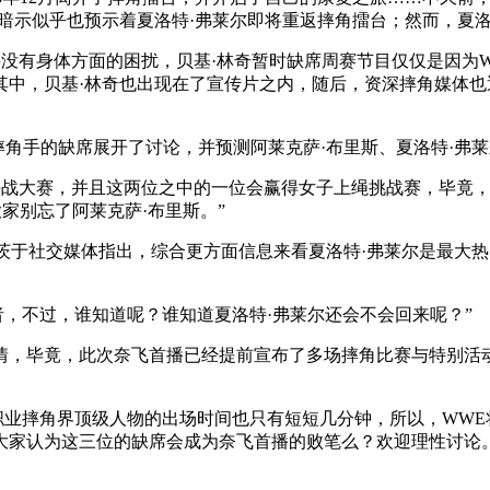
暗示似乎也预示着夏洛特·弗莱尔即将重返摔角擂台；然而，夏洛
贝基·林奇并没有身体方面的困扰，贝基·林奇暂时缺席周赛节目仅仅是
其中，贝基·林奇也出现在了宣传片之内，随后，资深摔角媒体也
摔角手的缺席展开了讨论，并预测阿莱克萨·布里斯、夏洛特·弗
室决战大赛，并且这两位之中的一位会赢得女子上绳挑战赛，毕竟
家别忘了阿莱克萨·布里斯。”
茨于社交媒体指出，综合更方面信息来看夏洛特·弗莱尔是最大热
。
者，不过，谁知道呢？谁知道夏洛特·弗莱尔还会不会回来呢？”
情，毕竟，此次奈飞首播已经提前宣布了多场摔角比赛与特别活
an)这种职业摔角界顶级人物的出场时间也只有短短几分钟，所以，W
大家认为这三位的缺席会成为奈飞首播的败笔么？欢迎理性讨论