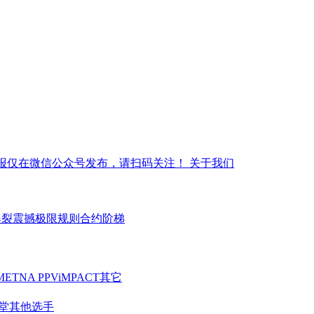
报仅在微信公众号发布，请扫码关注！
关于我们
爆裂震撼
极限规则
合约阶梯
ME
TNA PPV
iMPACT
其它
堂
其他选手