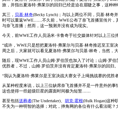
旅，并指出夏洛特·弗莱尔的回归已经是迫在眉睫之事，这种种
其三，
贝基·林奇
(Becky Lynch)；与以上两位不同，
时可以重返WWE……不久前，WWE公布了奈飞首播宣传片，
与奈飞首播；然而，这一预测并没有成为现实。
今天，前WWE工作人员汤米·卡鲁奇于社交媒体针对以上三位
“或许，WWE只是想把夏洛特·弗莱尔与贝基·林奇推迟至王
周之后，大家就可以看见夏洛特·弗莱尔与贝基·林奇，当然，大
随后，现WWE工作人员山姆·罗伯茨也加入了讨论；山姆·罗伯
优胜者，不过，山姆·罗伯茨并没有肯定夏洛特·弗莱尔的回归
“我认为夏洛特·弗莱尔是王室决战大赛女子上绳挑战赛的优胜
从某种程度来说，以上三位缺席奈飞首播并不是一件意外的事
这也使得一些超级巨星的露面时间极为短暂……
甚至包括
送葬者
(The Undertaker)、
胡克·霍根
(Hulk Hog
不失为一种明智的选择；对此，摔角网的各位有什么看法呢？