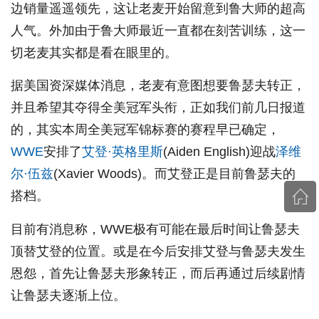
边销量遥遥领先，这让老麦开始留意到鲁大师的超高
人气。外加由于鲁大师最近一直都在刻苦训练，这一
切老麦其实都是看在眼里的。
据美国资深媒体消息，老麦有意图想要鲁瑟夫转正，
并且希望其夺得全美冠军头衔，正如我们前几日报道
的，其实本周全美冠军锦标赛的赛程早已确定，
WWE
安排了
艾登·英格里斯
(Aiden English)迎战
泽维
尔·伍兹
(Xavier Woods)。而艾登正是目前鲁瑟夫的
搭档。
目前有消息称，WWE极有可能在最后时间让鲁瑟夫
顶替艾登的位置。或是在今后安排艾登与鲁瑟夫发生
恩怨，首先让鲁瑟夫形象转正，而后再通过后续剧情
让鲁瑟夫逐渐上位。